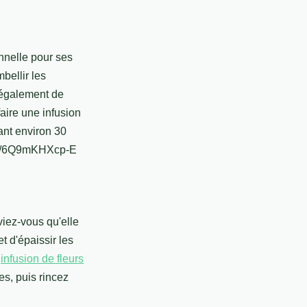
onnelle pour ses
bellir les
t également de
aire une infusion
ant environ 30
rts/6Q9mKHXcp-E
viez-vous qu'elle
t d'épaissir les
e
infusion de fleurs
es, puis rincez