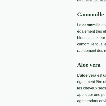
naturelle. Suivez
Huet
•
5 janvier 2022
•
2 min de lecture
Camomille
La
camomille
est
également très ef
blonds et de leur
camomille tous l
rapidement des ré
Aloe vera
L'
aloe vera
est u
également être ut
les cheveux secs 
appliquer une pet
agir pendant env