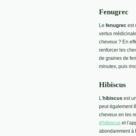
Fenugrec
Le
fenugrec
est 
vertus médicinale
cheveux ? En effe
renforcer les che
de graines de fen
minutes, puis ri
Hibiscus
L'
hibiscus
est un
peut également êt
cheveux en les re
d'hibiscus
et l'ap
abondamment à l'