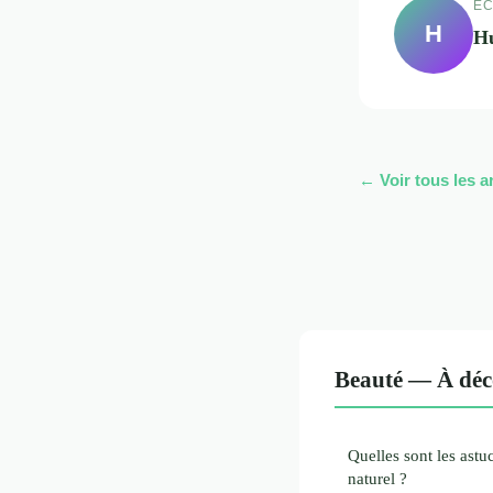
EC
H
H
← Voir tous les a
Beauté — À déc
Quelles sont les ast
naturel ?