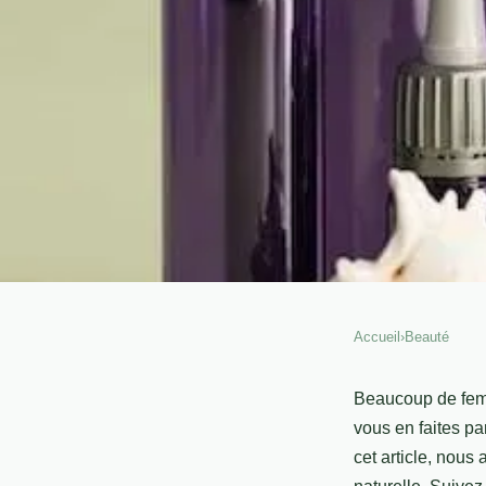
Accueil
›
Beauté
BEAUTÉ
Quelles sont les plant
Beaucoup de femme
vous en faites p
les cheveux ?
cet article, nous