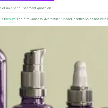
e et un épanouissement quotidien
ueil
Beauté
Bien-être
Conseils
Divers
Institut
Mode
Recettes
Soins naturels
T