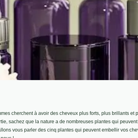
es qui embellissent
s cherchent à avoir des cheveux plus forts, plus brillants et p
artie, sachez que la nature a de nombreuses plantes qui peuvent
 allons vous parler des cinq plantes qui peuvent embellir vos c